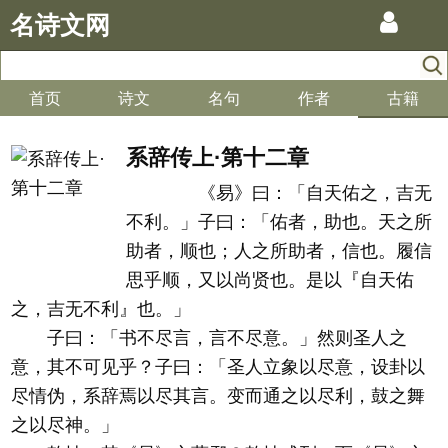
名诗文网
首页
诗文
名句
作者
古籍
系辞传上·第十二章
《易》曰：「自天佑之，吉无
不利。」子曰：「佑者，助也。天之所
助者，顺也；人之所助者，信也。履信
思乎顺，又以尚贤也。是以『自天佑
之，吉无不利』也。」
子曰：「书不尽言，言不尽意。」然则圣人之
意，其不可见乎？子曰：「圣人立象以尽意，设卦以
尽情伪，系辞焉以尽其言。变而通之以尽利，鼓之舞
之以尽神。」