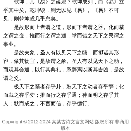
乾坤，其《易》之蕴邪？乾坤成列，而《易》立
乎其中矣。乾坤毁，则无以见《易》。《易》不可
见，则乾坤或几乎息矣。
是故形而上者谓之道，形而下者谓之器。化而裁
之谓之变，推而行之谓之通，举而错之天下之民谓之
事业。
是故夫象，圣人有以见天下之赜，而拟诸其形
容，像其物宜，是故谓之象。圣人有以见天下之动，
而观其会通，以行其典礼，系辞焉以断其吉凶，是故
谓之爻。
极天下之赜者存乎卦，鼓天下之动者存乎辞；化
而裁之存乎变；推而行之存乎通；神而明之存乎其
人；默而成之，不言而信，存乎德行。
Copyright © 2012-2024 某某古诗文言文网站 版权所有 非商用
版本