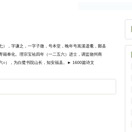
作者
古籍
七），字谦之，一字子微，号本堂，晚年号嵩溪遗耄，鄞县
寄籍奉化。理宗宝祐四年（一二五六）进士，调监饶州商
○），为白鹭书院山长，知安福县。► 1600篇诗文