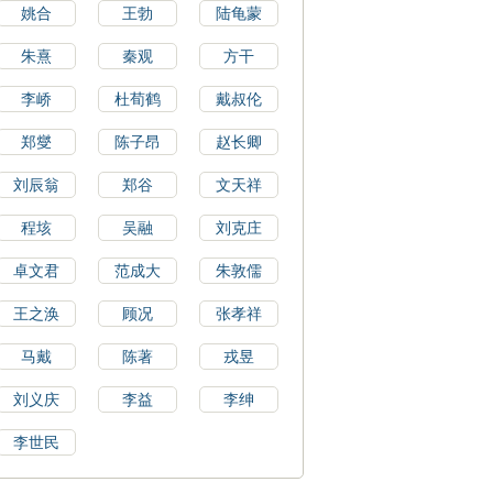
姚合
王勃
陆龟蒙
朱熹
秦观
方干
李峤
杜荀鹤
戴叔伦
郑燮
陈子昂
赵长卿
刘辰翁
郑谷
文天祥
程垓
吴融
刘克庄
卓文君
范成大
朱敦儒
王之涣
顾况
张孝祥
马戴
陈著
戎昱
刘义庆
李益
李绅
李世民