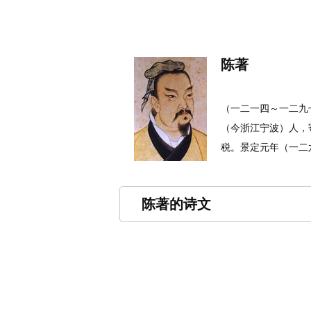
名诗文网
首页
诗文
名句
陈著
（一二一四～一二九
（今浙江宁波）人，
税。景定元年（一二六
陈著的诗文