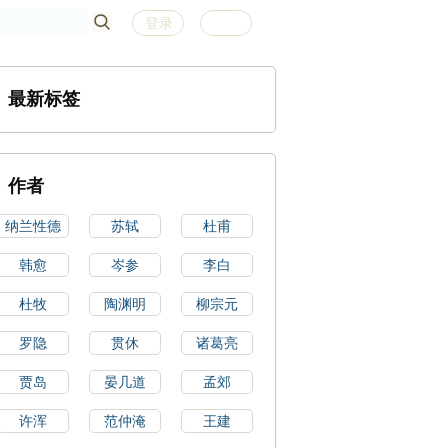
登录
注册
最新标签
作者
纳兰性德
苏轼
杜甫
韩愈
岑参
李白
杜牧
陶渊明
柳宗元
罗隐
贯休
诸葛亮
贾岛
晏几道
孟郊
许浑
范仲淹
王建