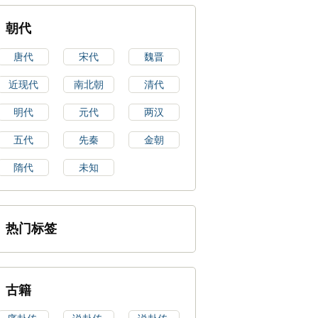
朝代
唐代
宋代
魏晋
近现代
南北朝
清代
明代
元代
两汉
五代
先秦
金朝
隋代
未知
热门标签
古籍