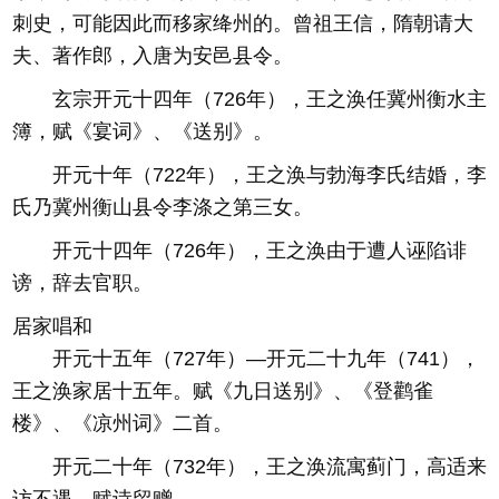
刺史，可能因此而移家绛州的。曾祖王信，隋朝请大
夫、著作郎，入唐为安邑县令。
玄宗开元十四年（726年），王之涣任冀州衡水主
簿，赋《宴词》、《送别》。
开元十年（722年），王之涣与勃海李氏结婚，李
氏乃冀州衡山县令李涤之第三女。
开元十四年（726年），王之涣由于遭人诬陷诽
谤，辞去官职。
居家唱和
开元十五年（727年）—开元二十九年（741），
王之涣家居十五年。赋《九日送别》、《登鹳雀
楼》、《凉州词》二首。
开元二十年（732年），王之涣流寓蓟门，高适来