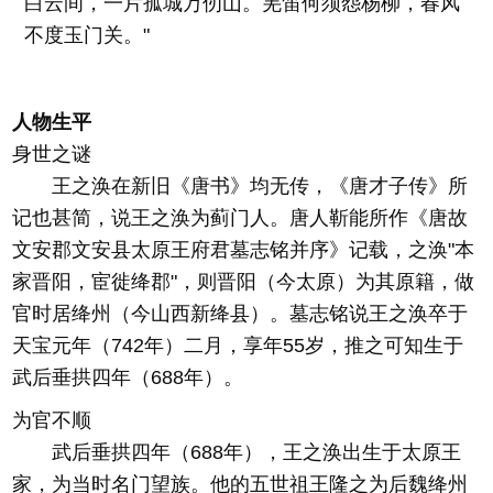
白云间，一片孤城万仞山。羌笛何须怨杨柳，春风
不度玉门关。"
人物生平
身世之谜
王之涣在新旧《唐书》均无传，《唐才子传》所
记也甚简，说王之涣为蓟门人。唐人靳能所作《唐故
文安郡文安县太原王府君墓志铭并序》记载，之涣"本
家晋阳，宦徙绛郡"，则晋阳（今太原）为其原籍，做
官时居绛州（今山西新绛县）。墓志铭说王之涣卒于
天宝元年（742年）二月，享年55岁，推之可知生于
武后垂拱四年（688年）。
为官不顺
武后垂拱四年（688年），王之涣出生于太原王
家，为当时名门望族。他的五世祖王隆之为后魏绛州