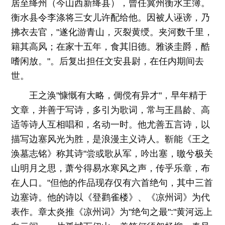
居至绛州（今山西新绛县），曾任冀州衡水主簿。
衡水县令李涤将三女儿许配给他。因被人诬谤，乃
拂衣去官，"遂化游青山，灭裂黄绶。夹河数千里，
籍其高风；在家十五年，食其旧德。雅谈圭爵，酷
嗜闲放。"。后复出担任文安县尉，在任内期间去
世。
王之涣"慷慨有大略，倜傥有异才"，早年精于
文章，并善于写诗，多引为歌词，常与王昌龄、高
适等诗人互相唱和，名动一时。他尤善五言诗，以
描写边塞风光为胜，是浪漫主义诗人。靳能《王之
涣墓志铭》称其诗"尝或歌从军，吟出塞，曒兮极关
山明月之思，萧兮得易水寒风之声，传乎乐章，布
在人口。"但他的作品现存仅有六首绝句，其中三首
边塞诗。他的诗以《登鹳雀楼》、《凉州词》为代
表作。章太炎推《凉州词》为"绝句之最":"黄河远上