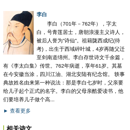
李白
李白（701年－762年），字太
白，号青莲居士，唐朝浪漫主义诗人，
被后人誉为"诗仙"。祖籍陇西成纪(待
考)，出生于西域碎叶城，4岁再随父迁
至剑南道绵州。李白存世诗文千余篇，
有《李太白集》传世。762年病逝，享年61岁。其墓
在今安徽当涂，四川江油、湖北安陆有纪念馆。 轶事
典故姓名由来第一种说法：那是李白七岁时，父亲要
给儿子起个正式的名字。李白的父母亲酷爱读书，他
们要培养儿子做个高...
► 查看更多
相关诗文