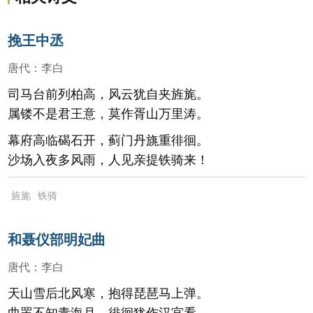
挽王中丞
唐代
：
李白
司马台前列柏高，风云犹自夹旌旄。
属镂不是君王意，莫作胥山万里涛。
幕府高临碣石开，蓟门丹旐重徘徊。
沙场入夜多风雨，人见亲提铁骑来！
旌旄
铁骑
和聂仪部明妃曲
唐代
：
李白
天山雪后北风寒，抱得琵琶马上弹。