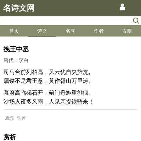
名诗文网
首页
诗文
名句
作者
古籍
挽王中丞
唐代
：
李白
司马台前列柏高，风云犹自夹旌旄。
属镂不是君王意，莫作胥山万里涛。
幕府高临碣石开，蓟门丹旐重徘徊。
沙场入夜多风雨，人见亲提铁骑来！
旌旄
铁骑
赏析